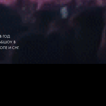
 ГОД:
АБШОУ. В
ОПЕ И СНГ.
О!